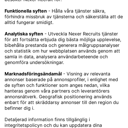
TJÄNSTER
TECHREKRYTERING
CHEFSREKRYTERING
REKRYTERING ENGINEERING
KARRIÄR
LEDIGA JOBB
VÅRA KONTOR
STOCKHOLM
GÖTEBORG
MALMÖ
SKÖVDE
HELSINGBORG