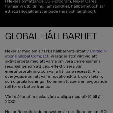
I Nexers omfattande CSR-program, Nexer Cares,
främjar vi utbildning, jämställdhet, hållbarhet och tar
ett stort socialt ansvar både nära och långt bort.
GLOBAL HÅLLBARHET
Nexer är medlem av FN:s hållbarhetsinitiativ
United N
ations Global Compact
. Vi lägger stor vikt vid att
aktivt arbeta med att värna om våra gemensamma
resurser genom att t.ex. effektivisera vår
energiförbrukning och välja hållbara resesätt. Vi är
övertygade om att vår innovationskraft, grön teknik
och digitala lösningar kommer att spela en avgörande
roll för en bättre framtid.
Vårt mål är att minska våra utsläpp med 50 % till år
2030.
Nexer Recruits ledningsystem är certifierat enligt ISO