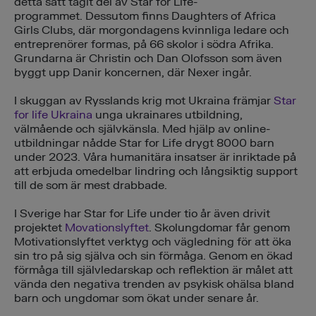
detta sätt tagit del av Star for Life-
programmet. Dessutom finns Daughters of Africa
Girls Clubs, där morgondagens kvinnliga ledare och
entreprenörer formas, på 66 skolor i södra Afrika.
Grundarna är Christin och Dan Olofsson som även
byggt upp Danir koncernen, där Nexer ingår.
I skuggan av Rysslands krig mot Ukraina främjar
Star
for life Ukraina
unga ukrainares utbildning,
välmående och självkänsla. Med hjälp av online-
utbildningar nådde Star for Life drygt 8000 barn
under 2023. Våra humanitära insatser är inriktade på
att erbjuda omedelbar lindring och långsiktig support
till de som är mest drabbade.
I Sverige har Star for Life under tio år även drivit
projektet
Movationslyftet
. Skolungdomar får genom
Motivationslyftet verktyg och vägledning för att öka
sin tro på sig själva och sin förmåga. Genom en ökad
förmåga till självledarskap och reflektion är målet att
vända den negativa trenden av psykisk ohälsa bland
barn och ungdomar som ökat under senare år.