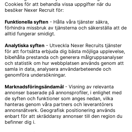
REKRYTERING ENGINEERING
KARRIÄR
LEDIGA JOBB
VÅRA KONTOR
STOCKHOLM
GÖTEBORG
MALMÖ
SKÖVDE
HELSINGBORG
BORÅS