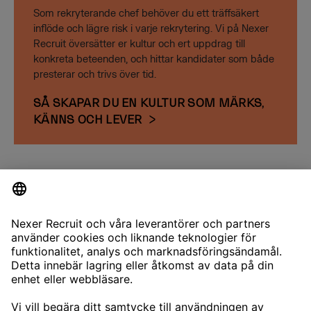
Som rekryterande chef behöver du ett träffsäkert
inflöde och lägre risk i varje rekrytering. Vi på Nexer
Recruit översätter er kultur och ert uppdrag till
konkreta beteenden, och hittar kandidater som både
presterar och trivs över tid.
SÅ SKAPAR DU EN KULTUR SOM MÄRKS,
KÄNNS OCH LEVER
CONTACT
NEXERRECRUIT@NEXERGROUP.COM
TJÄNSTER
TECHREKRYTERING
CHEFSREKRYTERING