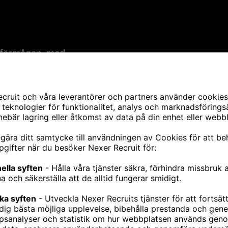
nsförmågan, med
skonsulten ha insikt
En annan viktig
municera Incoax
 att matchningen
att bli långsiktig.
tår för bolag under
leup är att
rätt teknisk
t större bolag.
e, snabbväxande
 som större bolag