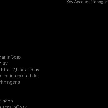
Key Account Manager
har InCoax
m av
Efter 2,5 år är 8 av
e en integrerad del
tchningens
t höga
ag som InCoax