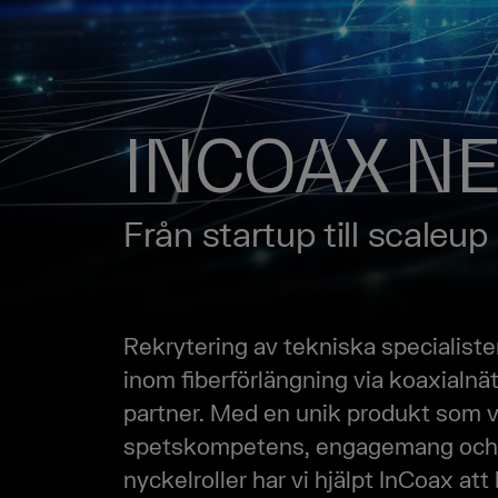
INCOAX N
Från startup till scaleup
Rekrytering av tekniska specialister
inom fiberförlängning via koaxialnä
partner. Med en unik produkt som vä
spetskompetens, engagemang och lå
nyckelroller har vi hjälpt InCoax att