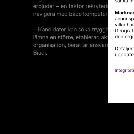
erbjuder – en faktor rekryteringskonsu
navigera med både kompetens och öpp
– Kandidater kan söka trygghet och kä
lämna en större, etablerad aktör för att 
organisation, berättar ansvarig rekryte
Bitiqi.