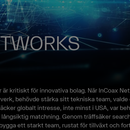
ETWORKS
 är kritiskt för innovativa bolag. När InCoax Ne
tverk, behövde stärka sitt tekniska team, vald
cker globalt intresse, inte minst i USA, var beh
ngsiktig matchning. Genom träffsäker search 
 bygga ett starkt team, rustat för tillväxt och for