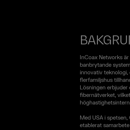
BAKGRU
InCoax Networks är 
banbrytande systeml
innovativ teknologi,
flerfamiljshus tillhan
Lösningen erbjuder et
fibernätverket, vilk
höghastighetsintern
Med USA i spetsen, 
etablerat samarbet