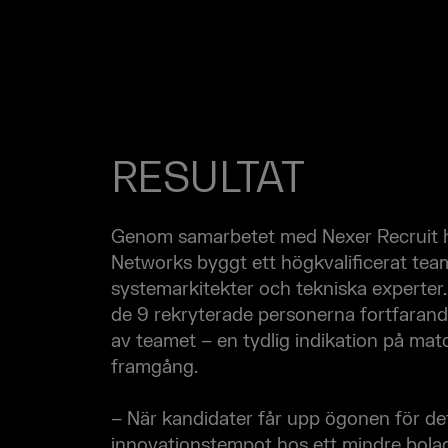
RESULTAT
Genom samarbetet med Nexer Recruit 
Networks byggt ett högkvalificerat tea
systemarkitekter och tekniska experter. 
de 9 rekryterade personerna fortfarand
av teamet – en tydlig indikation på ma
framgång.
– När kandidater får upp ögonen för de
innovationstempot hos ett mindre bol