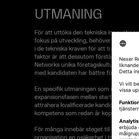
UTMANING
För att uttöka den tekniska innovatio
fokus på utveckling, behöver rekytering
i de tekniska kraven för att träffa rätt. 
faktor är att dessutom förstå och kom
Networks unika företagskultur. Det gör
med kandidaten har bättre förutsättning 
En specifik utmaningen som ibland upps
expansionsfasen mellan startup och sca
attrahera kvalificerade kandidater med 
kompetens som redan är kopplade till et
För många innebär steget till en mindr
organisation en osäkerhet i tryggheten