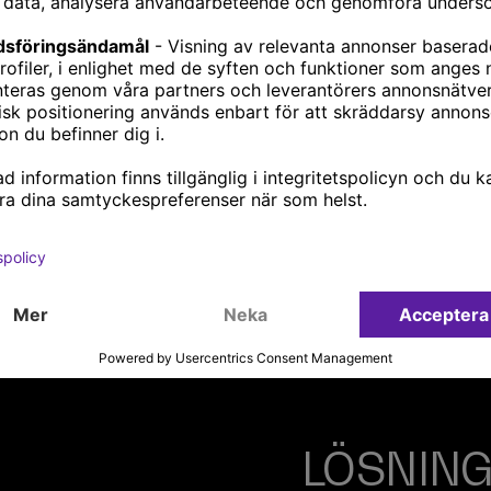
lten måste kunna
enhet.
nna en osäkerhet att
gå till en mindre
ringskonsult Artan
LÖSNIN