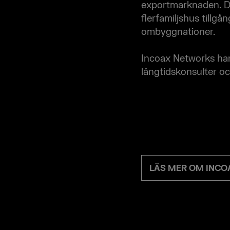
exportmarknaden. De
flerfamiljshus tillg
ombyggnationer.
Incoax Networks har
långtidskonsulter o
LÄS MER OM INC