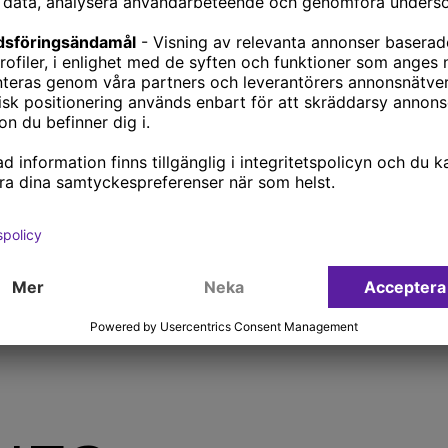
. Vår hjärna förstår och gillar berättelser! Berätta h
nen har lett till konkreta framgångar, hur ni jobbar ti
r. Detta skapar en starkare koppling mellan medarbe
tt få med det högre syftet; ert varför och vad ni käm
tt det största problemet med kommunikation är illu
kommunicera även när ni tror att alla hört och förståt
papegojor som upprepar sig själva gång på gång. Se ti
iceras regelbundet och tydligt till alla medarbetare, 
 rekryteringskonsult Nexer Recruit