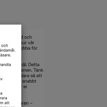
 bilder, ord och
cinerande hur vår
tt börjar jobba för
 mot sina mål. Detta
 organisationen. Tänk
ör att förklara så att
par fokus så snabbt
vad som gör er
de senaste åren –