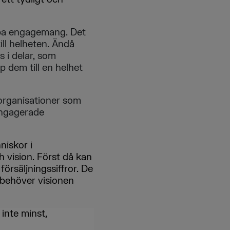
skapa engagemang. Det
ill helheten. Ändå
s i delar, som
p dem till en helhet
 organisationer som
engagerade
niskor i
h vision. Först då kan
örsäljningssiffror. De
 behöver visionen
 inte minst,