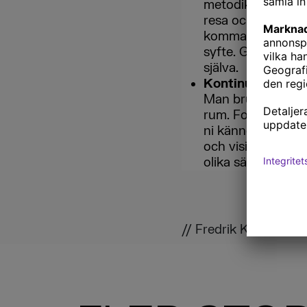
metodiken fungerar
resa och hur visio
komma över hinde
syfte. Glöm inte a
själva.
Kontinuitet
–
Man brukar säga a
rum. Fortsätt att 
ni känner er som 
och vision kommun
olika sätt.
// Fredrik Karlström,