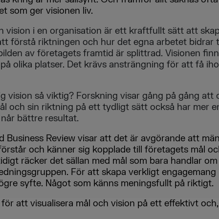
et som ger visionen liv.
h vision i en organisation är ett kraftfullt sätt att 
tt förstå riktningen och hur det egna arbetet bidrar t
bilden av företagets framtid är splittrad. Visionen finn
på olika platser. Det krävs ansträngning för att få iho
ig vision så viktig? Forskning visar gång på gång att
 och sin riktning på ett tydligt sätt också har mer 
år bättre resultat.
d Business Review visar att det är avgörande att män
örstår och känner sig kopplade till företagets mål oc
tidigt räcker det sällan med mål som bara handlar om f
 ledningsgruppen. För att skapa verkligt engagemang
gre syfte. Något som känns meningsfullt på riktigt.
för att visualisera mål och vision på ett effektivt och,