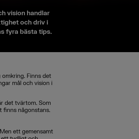
ch vision handlar
ighet och driv i
s fyra bästa tips.
 omkring. Finns det
ngar mål och vision i
a är det tvärtom. Som
rt finns någonstans.
id. Men ett gemensamt
ett tydligt och