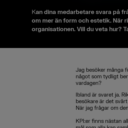
K
an dina medarbetare svara på frå
om mer än form och estetik. När r
organisationen. Vill du veta hur?
T
Jag besöker många fö
något som tydligt ber
vardagen?
Ibland är svaret ja. R
besökare är det svårt 
När jag frågar om dem ä
KPI:er finns nästan a
mål som alla kan samla