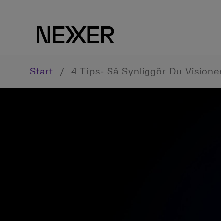
Start
/
4 Tips- Så Synliggör Du Visione