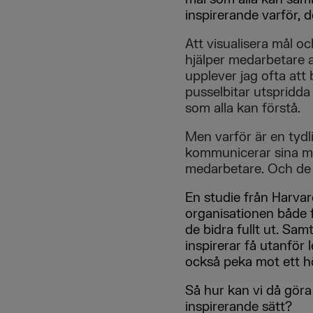
inspirerande varför, d
Att visualisera mål oc
hjälper medarbetare a
upplever jag ofta att 
pusselbitar utspridda 
som alla kan förstå.
Men varför är en tydl
kommunicerar sina mål
medarbetare. Och de n
En studie från Harvar
organisationen både f
de bidra fullt ut. Sam
inspirerar få utanför
också peka mot ett hö
Så hur kan vi då göra 
inspirerande sätt?