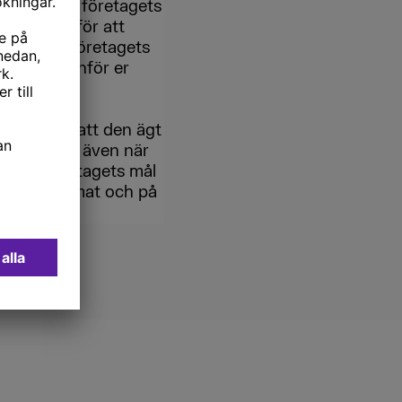
istorier om företagets
llsammans för att
tare och företagets
par för utanför er
sionen om att den ägt
t. Fortsätt även när
ll att företagets mål
i olika format och på