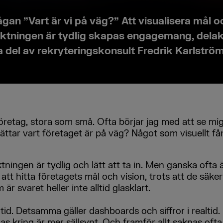
gan ”Vart är vi på väg?” Att visualisera mål o
iktningen är tydlig skapas engagemang, delakt
a del av rekryteringskonsult Fredrik Karlström
retag, stora som små. Ofta börjar jag med att se mig
ättar vart företaget är på väg? Något som visuellt få
iktningen är tydlig och lätt att ta in. Men ganska oft
att hitta företagets mål och vision, trots att de säke
r svaret heller inte alltid glasklart.
lltid. Detsamma gäller dashboards och siffror i realt
s kring är mer sällsynt. Och framför allt saknas ofta 