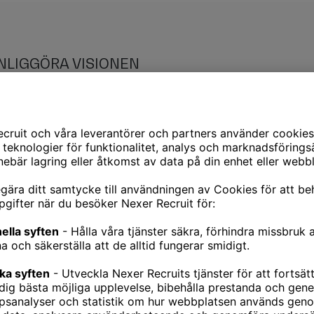
NLIGGÖRA VISIONEN
oard där företagets vision och mål visualiseras genom
era dem på platser där man ser dem ofta. Det är fas
v den här typen av målbilder och på något magiskt sä
rklighet.
–
 och diagram för att tydligt visa företagets framsteg
v månads- eller kvartalsrapporter som delas med hela
och tydliggöra, använd inramning, pilar och testrutor f
det lite inspirerande och roligt! Inget gör att man tap
greppar vad man tittar på förmågan att synliggöra 
betsgivare.
ning till att storytelling varit ett konstant modeord 