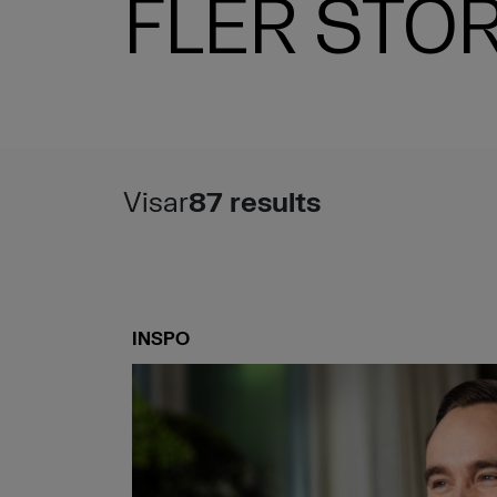
FLER STOR
Visar
87
results
INSPO