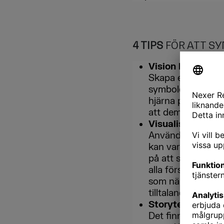
4 TIPS
FÖR ATT SY
Vision board
–
Skapa en vision b
symboler och plac
hjärna påverkas a
att dem ska bli ve
Visualisera data
Använd infografik
kan vara en del a
på att skala bort 
alla förstår. Gör 
som när man inte 
tilltalande som ar
Storytelling
–
Det finns en anled