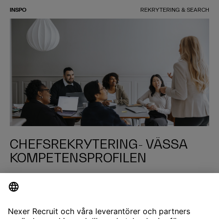
INSPO
REKRYTERING & SEARCH
CHEFSREKRYTERING- VÄSSA
KOMPETENSPROFILEN
LÄS MER