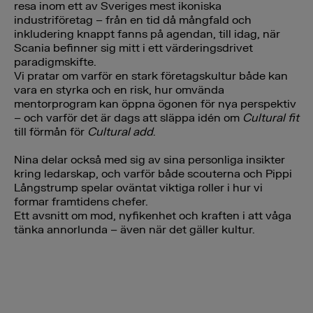
resa inom ett av Sveriges mest ikoniska
industriföretag – från en tid då mångfald och
inkludering knappt fanns på agendan, till idag, när
Scania befinner sig mitt i ett värderingsdrivet
paradigmskifte.
Vi pratar om varför en stark företagskultur både kan
vara en styrka och en risk, hur omvända
mentorprogram kan öppna ögonen för nya perspektiv
– och varför det är dags att släppa idén om
Cultural fit
till förmån för
Cultural add
.
Nina delar också med sig av sina personliga insikter
kring ledarskap, och varför både scouterna och Pippi
Långstrump spelar oväntat viktiga roller i hur vi
formar framtidens chefer.
Ett avsnitt om mod, nyfikenhet och kraften i att våga
tänka annorlunda – även när det gäller kultur.