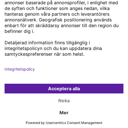
VÅRA KONTOR
STOCKHOLM
GÖTEBORG
MALMÖ
SKÖVDE
HELSINGBORG
BORÅS
PRIVACY POLICY
COOKIE POLICY
2026 NEXER GROUP