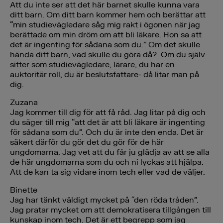
Att du inte ser att det här barnet skulle kunna vara
ditt barn. Om ditt barn kommer hem och berättar att
“min studievägledare såg mig rakt i ögonen när jag
berättade om min dröm om att bli läkare. Hon sa att
det är ingenting för sådana som du.” Om det skulle
hända ditt barn, vad skulle du göra då? Om du själv
sitter som studievägledare, lärare, du har en
auktoritär roll, du är beslutsfattare- då litar man på
dig.
Zuzana
Jag kommer till dig för att få råd. Jag litar på dig och
du säger till mig “att det är att bli läkare är ingenting
för sådana som du”. Och du är inte den enda. Det är
säkert därför du gör det du gör för de här
ungdomarna. Jag vet att du får ju glädja av att se alla
de här ungdomarna som du och ni lyckas att hjälpa.
Att de kan ta sig vidare inom tech eller vad de väljer.
Binette
Jag har tänkt väldigt mycket på “den röda tråden”.
Jag pratar mycket om att demokratisera tillgången till
kunskap inom tech. Det är ett begrepp som jag