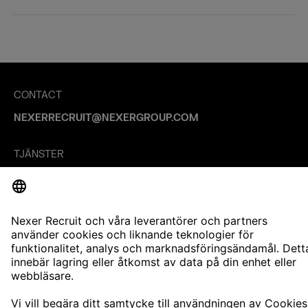
CONTACT
NEXERRECRUIT@NEXERGROUP.COM
TJÄNSTER
TECHREKRYTERING
CHEFSREKRYTERING
REKRYTERING ENGINEERING
KARRIÄR
LEDIGA JOBB