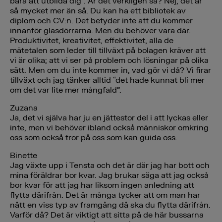
bara att utbilda dig”. Är det verkligen så? Nej, det är
så mycket mer än så. Du kan ha ett bibliotek av
diplom och CV:n. Det betyder inte att du kommer
innanför glasdörrarna. Men du behöver vara där.
Produktivitet, kreativitet, effektivitet, alla de
mätetalen som leder till tillväxt på bolagen kräver att
vi är olika; att vi ser på problem och lösningar på olika
sätt. Men om du inte kommer in, vad gör vi då? Vi firar
tillväxt och jag tänker alltid “det hade kunnat bli mer
om det var lite mer mångfald”.
Zuzana
Ja, det vi själva har ju en jättestor del i att lyckas eller
inte, men vi behöver ibland också människor omkring
oss som också tror på oss som kan guida oss.
Binette
Jag växte upp i Tensta och det är där jag har bott och
mina föräldrar bor kvar. Jag brukar säga att jag också
bor kvar för att jag har liksom ingen anledning att
flytta därifrån. Det är många tycker att om man har
nått en viss typ av framgång då ska du flytta därifrån.
Varför då? Det är viktigt att sitta på de här bussarna