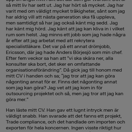
så mitt liv har sett ut. Jag har hört så mycket. Jag har
varit med om väldigt mycket tråkigheter, sånt som jag
har aldrig vill att nästa generation ska få uppleva,
men samtidigt så har jag också känt mig sedd. Jag
har känt mig hörd. Jag känt att jag kan kliva in i vilket
rum som helst. Jag minns ett jobb som jag hade några
år efter att jag arbetat med att rekrytera
specialistläkare. Det var på ett annat drömjobb,
Ericsson, där jag hade Anders Börjesjö som min chef.
Efter fem veckor sa han att ”vi ska skära ner, alla
konsulter ska bort, det sker en omfattande
organisationsförändring”. Då gick jag till honom med
mitt CV i handen och sa; “jag tror att jag kan göra
någonting annat för er. Finns det någonting annat
som jag kan göra? Jag vet att jag kom in för
outsourcing projektet och så, men jag tror att jag kan
göra mer.”
Han läste mitt CV. Han gav ett lugnt intryck men är
väldigt snabb. Han svarade att det fanns ett projekt,
Trade compliance, och det handlade om importen och
exporten för hela koncernen. Ingen visste riktigt hur