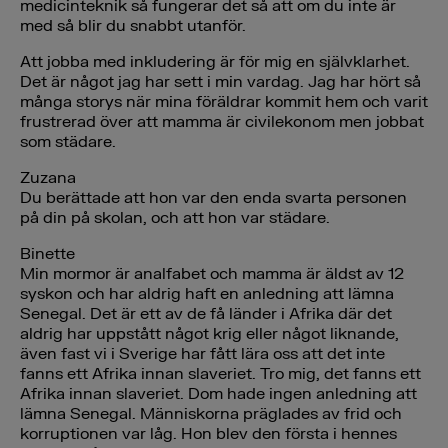
medicinteknik så fungerar det så att om du inte är
med så blir du snabbt utanför.
Att jobba med inkludering är för mig en självklarhet.
Det är något jag har sett i min vardag. Jag har hört så
många storys när mina föräldrar kommit hem och varit
frustrerad över att mamma är civilekonom men jobbat
som städare.
Zuzana
Du berättade att hon var den enda svarta personen
på din på skolan, och att hon var städare.
Binette
Min mormor är analfabet och mamma är äldst av 12
syskon och har aldrig haft en anledning att lämna
Senegal. Det är ett av de få länder i Afrika där det
aldrig har uppstått något krig eller något liknande,
även fast vi i Sverige har fått lära oss att det inte
fanns ett Afrika innan slaveriet. Tro mig, det fanns ett
Afrika innan slaveriet. Dom hade ingen anledning att
lämna Senegal. Människorna präglades av frid och
korruptionen var låg. Hon blev den första i hennes