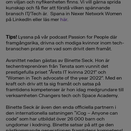
om viljan och nyfikenheten finns. Vi vill gärna sprida
kunskap och få fler att förstå vilken spännande
bransch IT/Tech är. Spana in Nexer Network Women
på LinkedIn eller läs mer
här
.
Tips!
Lyssna på vår podcast Passion for People där
framgångsrika, drivna och modiga kvinnor inom tech-
branschen pratar om vad som drivit dem framåt.
Avsnittet nedan gästas av Binette Seck. Hon är
techentreprenören från Tensta som vunnit det
prestigefulla priset “Årets IT kvinna 2021” och
”Women in Tech advocate of the year 2022”. Med en
kraft och driv att ta sig framåt och satsa på
framtidens kompetenser är hon idag medgrundare till
verksamheten Changers tech och Space Academy.
Binette Seck är även den enda officiella partnern i
den internationella satsningen “iCog – Anyone can
code” som har utbildat över 26 000 barn och
ungdomar i kodning. Binette satsar på att ge den
nästkommande generationen framtidens kompetens!