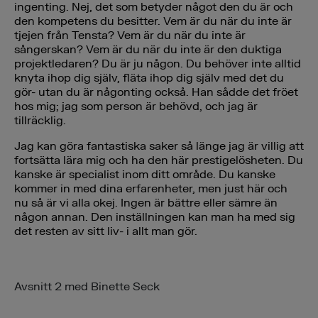
ingenting. Nej, det som betyder något den du är och
den kompetens du besitter. Vem är du när du inte är
tjejen från Tensta? Vem är du när du inte är
sångerskan? Vem är du när du inte är den duktiga
projektledaren? Du är ju någon. Du behöver inte alltid
knyta ihop dig själv, fläta ihop dig själv med det du
gör- utan du är någonting också. Han sådde det fröet
hos mig; jag som person är behövd, och jag är
tillräcklig.
Jag kan göra fantastiska saker så länge jag är villig att
fortsätta lära mig och ha den här prestigelösheten. Du
kanske är specialist inom ditt område. Du kanske
kommer in med dina erfarenheter, men just här och
nu så är vi alla okej. Ingen är bättre eller sämre än
någon annan. Den inställningen kan man ha med sig
det resten av sitt liv- i allt man gör.
Avsnitt 2 med Binette Seck