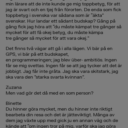
min lärare att de inte kunde ge mig toppbetyg, för att
jag är svart och en tjej från förorten. De enda som fick
toppbetyg i svenska var sådana som är “äkta”
svenskar. Hur landar ett sådant budskap? Gång på
gång fick jag höra att “du måste kämpat tre gånger så
mycket för att få okej betyg, du måste kämpa
tre gånger så mycket för att vara okej.”
Det finns två vägar att gå i alla lägen. Vi bär på en
GPS, vi bär på ett budskapet,
en programmeringen; jag blev über- ambitiös. Ingen
får se mig svettas. Ingen får se att jag tycker att det är
jobbigt. Jag får inte gråta. Jag ska vara skitstark, jag
ska vara den ”starka svarta kvinnan”.
Zuzana
Men vad gör det då med en som person?
Binette
Du hinner göra mycket, men du hinner inte riktigt
bearbeta din resa och det är jätteviktigt. Många av
dem jag växte upp med gick ju en annan väg och de
kände att “om ingen tror på mig, varför ska jag göra