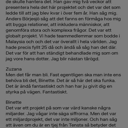
de skulle hantera det. Han gav mig två veckor att
presentera hela det här projektet och det var det som
ledde till att jag blev kvar i över fem år. Han såg mig.
Anders Börjesjö såg att det fanns en förmåga hos mig
att bygga relationer, att inkludera människor, att
genomföra stora och komplexa frågor. Det var ett
globalt projekt. Vi hade teammedlemmar som bodde i
Malaysia och och det var överallt i hela världen. Jag
hade precis fyllt 25 då och ändå så såg han det där.
Det var för att han ständigt behandlade mig som om
jag vore hans dotter. Jag blir nästan tårögd.
Zuzana
Men det får man bli. Fast egentligen ska man inte ens
behöva bli det, Binette. Det är så här det ska funka.
Det är ändå fantastiskt och han har ju givit dig en
styrka på vägen. Fantastiskt.
Binette
Det var ett projekt på som var värd kanske några
miljarder. Jag vågar inte säga siffrorna. Men det var
ett miljardprojekt, det var inte miljoner. Och han såg
att även om du är en tjej från Tensta så betyder det