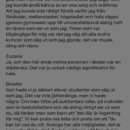
jag kunde ändå känna av en viss sorg och orättvisa.
Att jag kunde inte riktigt förstå varför jag från
förskolan, mellanstadiet, högstadiet och hela vägen
igenom gymnasiet upp till universitetsnivå aldrig haft
en lärare som ser ut som jag. Yrken som var
tillgängliga för mig var det jag såg att alla andra
kvinnor som såg ut som jag gjorde; det var musik,
sång och dans.
Zuzana
Ja, och den här enda mörka personen i skolan var en
städerska. Det var ju också väldigt signifikativt för
hela.
Binette
Sen hade vi ju såklart elever studenter som såg ut
som jag. Det var inte jättemånga, men vi hade
några. Om man tittar på auktoritära roller, på individer
som är beslutsfattare och de aldrig riktigt ser ut som
du, då tänker man som barn att ”det där är ingenting
för mig”. Vi kan prata oss blåa och prata om att “du
kan bli vad du vill, Sverige har alla möjligheter, det är