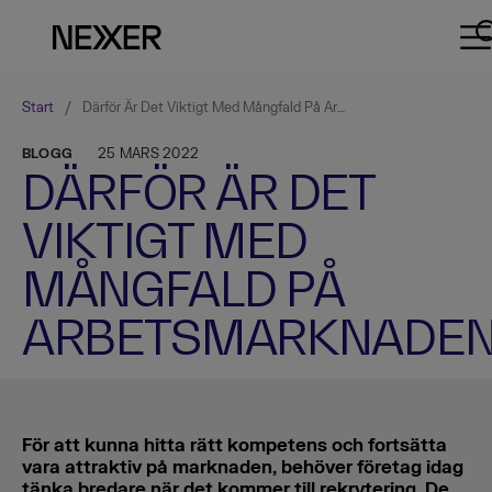
Start
/
Därför Är Det Viktigt Med Mångfald På Arbetsmarknaden
BLOGG
25 MARS 2022
DÄRFÖR ÄR DET
VIKTIGT MED
MÅNGFALD PÅ
ARBETSMARKNADE
För att kunna hitta rätt kompetens och fortsätta
vara attraktiv på marknaden, behöver företag idag
tänka bredare när det kommer till rekrytering. De