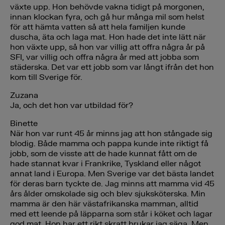
växte upp. Hon behövde vakna tidigt på morgonen,
innan klockan fyra, och gå hur många mil som helst
för att hämta vatten så att hela familjen kunde
duscha, äta och laga mat. Hon hade det inte lätt när
hon växte upp, så hon var villig att offra några år på
SFI, var villig och offra några år med att jobba som
städerska. Det var ett jobb som var långt ifrån det hon
kom till Sverige för.
Zuzana
Ja, och det hon var utbildad för?
Binette
När hon var runt 45 år minns jag att hon stångade sig
blodig. Både mamma och pappa kunde inte riktigt få
jobb, som de visste att de hade kunnat fått om de
hade stannat kvar i Frankrike, Tyskland eller något
annat land i Europa. Men Sverige var det bästa landet
för deras barn tyckte de. Jag minns att mamma vid 45
års ålder omskolade sig och blev sjuksköterska. Min
mamma är den här västafrikanska mamman, alltid
med ett leende på läpparna som står i köket och lagar
god mat. Hon har ett rikt skratt brukar jag säga. Men