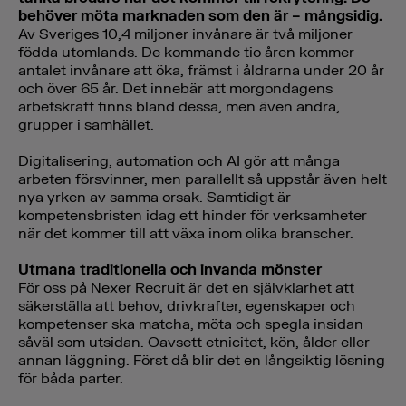
behöver möta marknaden som den är – mångsidig.
Av Sveriges 10,4 miljoner invånare är två miljoner
födda utomlands. De kommande tio åren kommer
antalet invånare att öka, främst i åldrarna under 20 år
och över 65 år. Det innebär att morgondagens
arbetskraft finns bland dessa, men även andra,
grupper i samhället.
Digitalisering, automation och AI gör att många
arbeten försvinner, men parallellt så uppstår även helt
nya yrken av samma orsak. Samtidigt är
kompetensbristen idag ett hinder för verksamheter
när det kommer till att växa inom olika branscher.
Utmana traditionella och invanda mönster
För oss på Nexer Recruit är det en självklarhet att
säkerställa att behov, drivkrafter, egenskaper och
kompetenser ska matcha, möta och spegla insidan
såväl som utsidan. Oavsett etnicitet, kön, ålder eller
annan läggning. Först då blir det en långsiktig lösning
för båda parter.