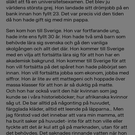
släkt att få en universitetsexamen. Det blev ju
världens största grej. Hon landade sitt drömjobb på en
bank innan hon fyllt 23. Det var precis vid den tiden
då hon hade gift sig med min pappa.
Sen kom hon till Sverige. Hon var fortfarande ung,
hade inte ens fyllt 30 år. Hon hade två små barn som
behövde lära sig svenska och gå den vanliga
skolgången och allt det där. Hon kommer till Sverige
med en vilja att fortsätta lära sig för att hon har en
akademisk bakgrund. Hon kommer till Sverige för att
hon vill fortsätta på det spåret hon hade påbörjat sen
innan. Hon vill fortsätta jobba som ekonom, jobba med
siffror. Hon är lite av ett mattegeni och hoppade över
massa klasser för att hon är så duktig på matte.
Och hon har också varit den här kvinnan som jag
kunde se i våra historieböcker; hur afrikanska kvinnor
såg ut. De bar alltid på någonting på huvudet,
färgglada kläder, alltid ett leende på läpparna… Men
jag förstod vad det innebar att vara min mamma, att
ha burit saker på huvudet- inte för att hon ville eller
tyckte att det är kul att gå på marknaden, utan för att
det behövdes. Det saknades rinnande vatten när hon