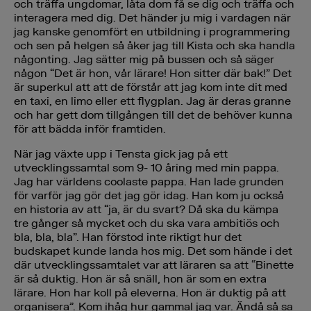
och träffa ungdomar, låta dom få se dig och träffa och
interagera med dig. Det händer ju mig i vardagen när
jag kanske genomfört en utbildning i programmering
och sen på helgen så åker jag till Kista och ska handla
någonting. Jag sätter mig på bussen och så säger
någon “Det är hon, vår lärare! Hon sitter där bak!” Det
är superkul att att de förstår att jag kom inte dit med
en taxi, en limo eller ett flygplan. Jag är deras granne
och har gett dom tillgången till det de behöver kunna
för att bädda inför framtiden.
När jag växte upp i Tensta gick jag på ett
utvecklingssamtal som 9- 10 åring med min pappa.
Jag har världens coolaste pappa. Han lade grunden
för varför jag gör det jag gör idag. Han kom ju också
en historia av att “ja, är du svart? Då ska du kämpa
tre gånger så mycket och du ska vara ambitiös och
bla, bla, bla”. Han förstod inte riktigt hur det
budskapet kunde landa hos mig. Det som hände i det
där utvecklingssamtalet var att läraren sa att “Binette
är så duktig. Hon är så snäll, hon är som en extra
lärare. Hon har koll på eleverna. Hon är duktig på att
organisera”. Kom ihåg hur gammal jag var. Ändå så sa