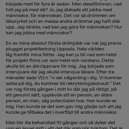
började med för fyra år sedan. Men dessförinnan, vad
höll jag på med då? Jo, jag älskade att jobba med
människor, för människan. Det var så drömmen om
läkaryrket och en massa andra drömmar jag haft dök
upp. Jag tänkte; vad kan jag göra för människan? Hur
kan jag jobba med människor?
En av mina absolut första drömjobb var när jag precis
pluggat projektledning Uppsala. Hela världen
låg framför mina fötter. Jag kan ju bli vad som helst
för projekt finns var som helst och varstans. Detta
skulle bli en dörröppnare för mig. Jag började som
intervjuare där jag skulle intervjua läkare. Efter tre
månader sade VD:n “vi ser någonting i dig. Vi kommer
satsa på dig, du kommer bli rekryteringskonsult.” Det
var nog första gången i mitt liv där jag på riktigt, på
ett genuint sätt, upplevde att en person, en äldre
person, en man, såg potentialen hos. Han kunde se
mig. Han kunde se det som gav mig glädje och att jag
kunde ge tillbaka det i överflöd till andra människor.
Man blir illa behandlad 10 gånger och så dyker det
upp en ängel mitt i allt det där som gör tvärtom. Det är