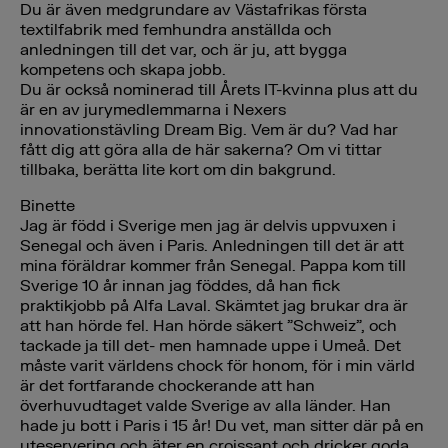
Du är även medgrundare av Västafrikas första
textilfabrik med femhundra anställda och
anledningen till det var, och är ju, att bygga
kompetens och skapa jobb.
Du är också nominerad till Årets IT-kvinna plus att du
är en av jurymedlemmarna i Nexers
innovationstävling Dream Big. Vem är du? Vad har
fått dig att göra alla de här sakerna? Om vi tittar
tillbaka, berätta lite kort om din bakgrund.
Binette
Jag är född i Sverige men jag är delvis uppvuxen i
Senegal och även i Paris. Anledningen till det är att
mina föräldrar kommer från Senegal. Pappa kom till
Sverige 10 år innan jag föddes, då han fick
praktikjobb på Alfa Laval. Skämtet jag brukar dra är
att han hörde fel. Han hörde säkert ”Schweiz”, och
tackade ja till det- men hamnade uppe i Umeå. Det
måste varit världens chock för honom, för i min värld
är det fortfarande chockerande att han
överhuvudtaget valde Sverige av alla länder. Han
hade ju bott i Paris i 15 år! Du vet, man sitter där på en
uteservering och äter en croissant och dricker goda