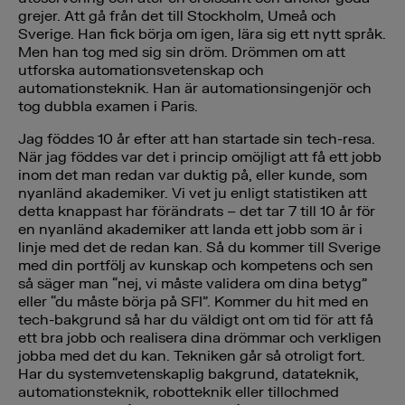
grejer. Att gå från det till Stockholm, Umeå och
Sverige. Han fick börja om igen, lära sig ett nytt språk.
Men han tog med sig sin dröm. Drömmen om att
utforska automationsvetenskap och
automationsteknik. Han är automationsingenjör och
tog dubbla examen i Paris.
Jag föddes 10 år efter att han startade sin tech-resa.
När jag föddes var det i princip omöjligt att få ett jobb
inom det man redan var duktig på, eller kunde, som
nyanländ akademiker. Vi vet ju enligt statistiken att
detta knappast har förändrats – det tar 7 till 10 år för
en nyanländ akademiker att landa ett jobb som är i
linje med det de redan kan. Så du kommer till Sverige
med din portfölj av kunskap och kompetens och sen
så säger man “nej, vi måste validera om dina betyg”
eller “du måste börja på SFI”. Kommer du hit med en
tech-bakgrund så har du väldigt ont om tid för att få
ett bra jobb och realisera dina drömmar och verkligen
jobba med det du kan. Tekniken går så otroligt fort.
Har du systemvetenskaplig bakgrund, datateknik,
automationsteknik, robotteknik eller tillochmed