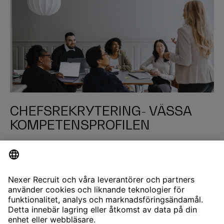
CHEFSREKRYTERING- VÄSSA
KOMPETENSPROFILEN
LÄS MER