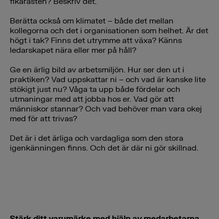
fikarasten? Beskriv det.
Berätta också om klimatet – både det mellan
kollegorna och det i organisationen som helhet. Är det
högt i tak? Finns det utrymme att växa? Känns
ledarskapet nära eller mer på håll?
Ge en ärlig bild av arbetsmiljön. Hur ser den ut i
praktiken? Vad uppskattar ni – och vad är kanske lite
stökigt just nu? Våga ta upp både fördelar och
utmaningar med att jobba hos er. Vad gör att
människor stannar? Och vad behöver man vara okej
med för att trivas?
Det är i det ärliga och vardagliga som den stora
igenkänningen finns. Och det är där ni gör skillnad.
Stärk ditt varumärke med hjälp av medarbetarna