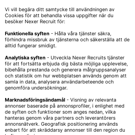
CONTACT
NEXERRECRUIT@NEXERGROUP.COM
TJÄNSTER
TECHREKRYTERING
CHEFSREKRYTERING
REKRYTERING ENGINEERING
KARRIÄR
LEDIGA JOBB
VÅRA KONTOR
STOCKHOLM
GÖTEBORG
MALMÖ